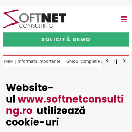
Skip
to
Men
content
SOLICITĂ DEMO
 IMM | Informații importante
Ghidul complet RO E-Transport
G
Website-
ul
www.softnetconsulti
ng.ro
utilizează
cookie-uri